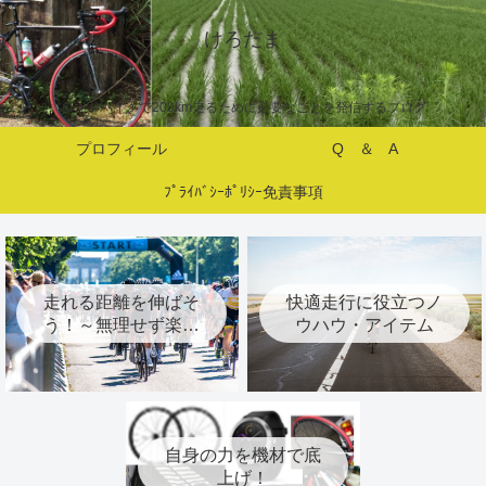
けろだま
ロードバイクで200km走るために必要なことを発信するブログ
プロフィール
Q ＆ A
ﾌﾟﾗｲﾊﾞｼｰﾎﾟﾘｼｰ免責事項
走れる距離を伸ばそ
快適走行に役立つノ
う！～無理せず楽し
ウハウ・アイテム
くトレーニング～
自身の力を機材で底
上げ！