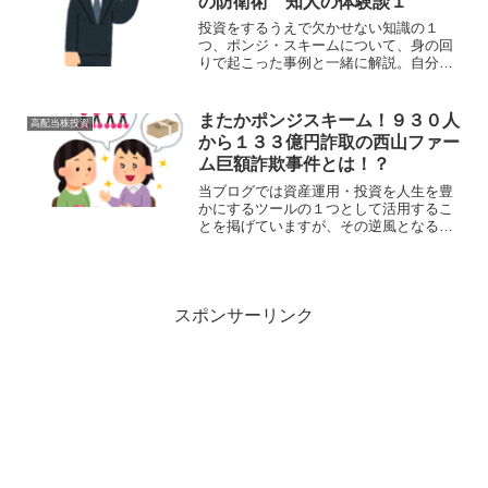
の防衛術 知人の体験談１
法、必要なものについて解説していま
す！
投資をするうえで欠かせない知識の１
つ、ポンジ・スキームについて、身の回
りで起こった事例と一緒に解説。自分を
守る知識をつけよう！
またかポンジスキーム！９３０人
高配当株投資
から１３３億円詐取の西山ファー
ム巨額詐欺事件とは！？
当ブログでは資産運用・投資を人生を豊
かにするツールの１つとして活用するこ
とを掲げていますが、その逆風となる西
山ファーム巨額詐欺事件が明らかにな
り、「ポンジスキーム」や「投資詐欺」
撲滅のために手口などを解説する記事で
す。
スポンサーリンク