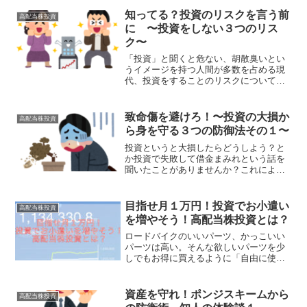
す。 ２０２１年１０月１３日追記 そ
の３の記事もアップしました。宜しけれ
知ってる？投資のリスクを言う前
高配当株投資
ばどうぞ。 さておさらい...
に 〜投資をしない３つのリス
ク〜
「投資」と聞くと危ない、胡散臭いとい
うイメージを持つ人間が多数を占める現
代、投資をすることのリスクについてい
ろいろ聞くことがあるが、「投資をしな
いリスク」についてはあまり述べられて
いないため、ここでは私の考える「投資
致命傷を避けろ！〜投資の大損か
高配当株投資
をしないリスク」について綴ります。
ら身を守る３つの防御法その１〜
投資というと大損したらどうしよう？と
か投資で失敗して借金まみれという話を
聞いたことがありませんか？これによっ
て投資は危ないものという刷り込み、イ
メージを持っていませんか？今回は投
資、資産運用について色眼鏡なしで考え
目指せ月１万円！投資でお小遣い
高配当株投資
ようぜという希望を込めて投資を始める
を増やそう！高配当株投資とは？
とき、これさえ抑えておけば致命的な損
失は防げる！！その１をお送りします。
ロードバイクのいいパーツ、かっこいい
パーツは高い。そんな欲しいパーツを少
しでもお得に買えるように「自由に使え
るお小遣いを増やそう！」という目標で
その具体的手法の１つとして「高配当株
投資」を提案しています。高配当株投資
資産を守れ！ポンジスキームから
高配当株投資
とは何か？メリット、デメリットと対処