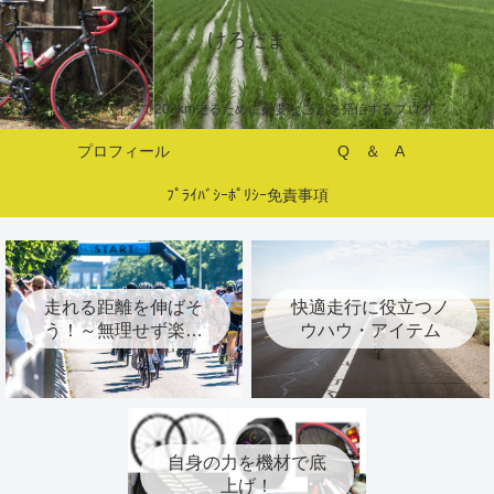
けろだま
ロードバイクで200km走るために必要なことを発信するブログ
プロフィール
Q ＆ A
ﾌﾟﾗｲﾊﾞｼｰﾎﾟﾘｼｰ免責事項
走れる距離を伸ばそ
快適走行に役立つノ
う！～無理せず楽し
ウハウ・アイテム
くトレーニング～
自身の力を機材で底
上げ！