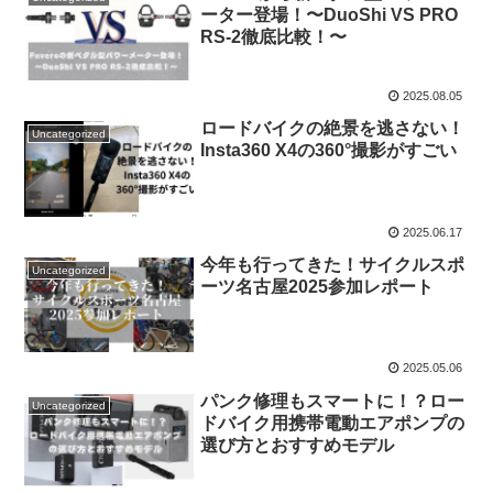
ーター登場！〜DuoShi VS PRO
RS-2徹底比較！〜
2025.08.05
ロードバイクの絶景を逃さない！
Uncategorized
Insta360 X4の360°撮影がすごい
2025.06.17
今年も行ってきた！サイクルスポ
Uncategorized
ーツ名古屋2025参加レポート
2025.05.06
パンク修理もスマートに！？ロー
Uncategorized
ドバイク用携帯電動エアポンプの
選び方とおすすめモデル