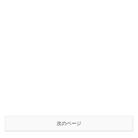
次のページ